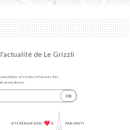
l’actualité de Le Grizzli
newsletter et restez informés des
et promotions.
OK
SITE RÉALISÉ AVEC
À
PAR
UNIITI