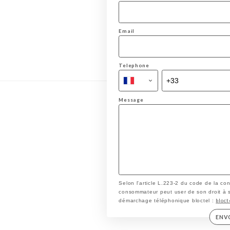
Email
Telephone
Message
Selon l'article L.223-2 du code de la co
consommateur peut user de son droit à s'i
bloct
démarchage téléphonique bloctel :
ENV