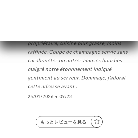
06/04/2026
•
06:35
Claire E.の評価
C
3/5
Un peu déçu depuis le changement de
propriétaire, cuisine plus grasse, moins
raffinée. Coupe de champagne servie sans
cacahouétes ou autres amuses bouches
malgré notre étonnnement indiqué
gentiment au serveur. Dommage, j’adorai
cette adresse avant .
25/01/2026
•
09:23
もっとレビューを見る