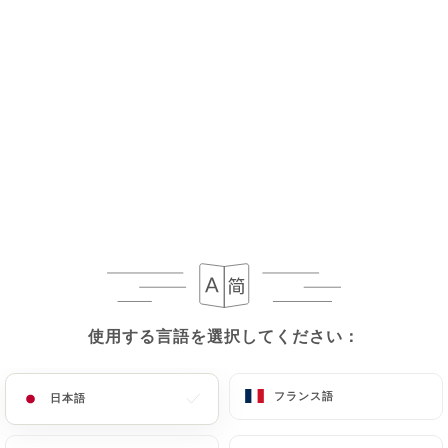
メニュー
JA
/
ホーム
レビュー
レビュー
使用する言語を選択してください：
使用する言語を選択してください：
275 Uniitiのレビュー
4.4 / 5
フランス語
フランス語
日本語
日本語
100%リアル、検証済みレビュー。