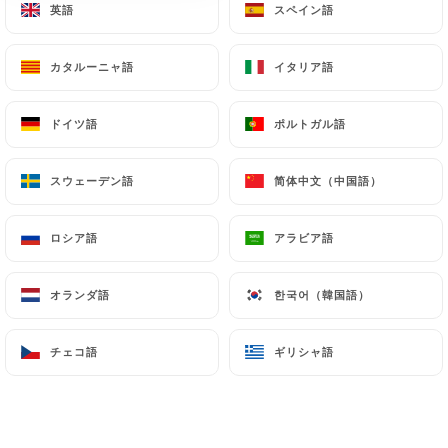
英語
英語
スペイン語
スペイン語
カタルーニャ語
カタルーニャ語
イタリア語
イタリア語
Louise G.の評価
5/5
ドイツ語
ドイツ語
ポルトガル語
ポルトガル語
01/07/2026
•
02:19
スウェーデン語
スウェーデン語
简体中文（中国語）
简体中文（中国語）
Christopher C.の評価
C
5/5
ロシア語
ロシア語
アラビア語
アラビア語
Very nice place. Good menu, good drinks.
The food was delicious.
オランダ語
オランダ語
한국어（韓国語）
한국어（韓国語）
26/06/2026
•
07:12
チェコ語
チェコ語
ギリシャ語
ギリシャ語
Benoit B.の評価
B
5/5
Très bien accueilli et typique des bistrots
parisiens. Repas très bon. Environnement